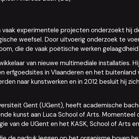
zijn vaak experimentele projecten onderzoekt hi
ogische weefsel. Door uitvoerig onderzoek te vo
room, die de vaak poëtische werken gelaagdheid
ikkelaar van nieuwe multimediale installaties. Hi
en erfgoedsites in Vlaanderen en het buitenlan
en naar kunstwerken en in 2012 besluit hij zich
versiteit Gent (UGent), heeft academische bac
nde kunst aan Luca School of Arts. Momenteel 
ogie van de UGent en het KASK, School of Arts e
 die de nadruk leggen op het organisme boven 