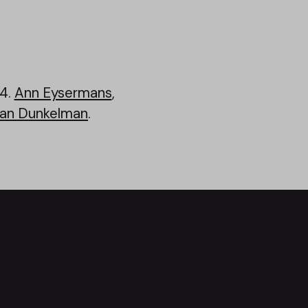
 4.
Ann Eysermans
,
an Dunkelman
.