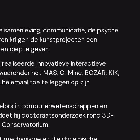
j de samenleving, communicatie, de psyche
eren krijgen de kunstprojecten een
 en diepte geven.
j realiseerde innovatieve interactieve
d waaronder het MAS, C-Mine, BOZAR, KIK,
 helemaal toe te leggen op zijn
helors in computerwetenschappen en
doet hij doctoraatsonderzoek rond 3D-
n Conservatorium.
het mechanisme en die dynamische