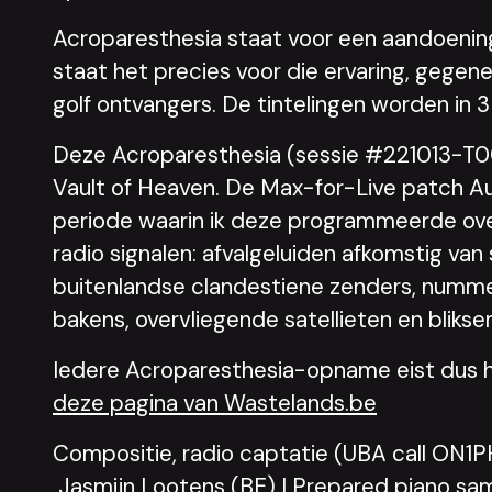
Acroparesthesia staat voor een aandoening 
staat het precies voor die ervaring, gegen
golf ontvangers. De tintelingen worden in 
Deze Acroparesthesia (sessie #221013-T00
Vault of Heaven. De Max-for-Live patch Au
periode waarin ik deze programmeerde over
radio signalen: afvalgeluiden afkomstig va
buitenlandse clandestiene zenders, nummer
bakens, overvliegende satellieten en blikse
Iedere Acroparesthesia-opname eist dus hee
deze pagina van Wastelands.be
Compositie, radio captatie (UBA call ON1P
Jasmijn Lootens (BE) | Prepared piano sa