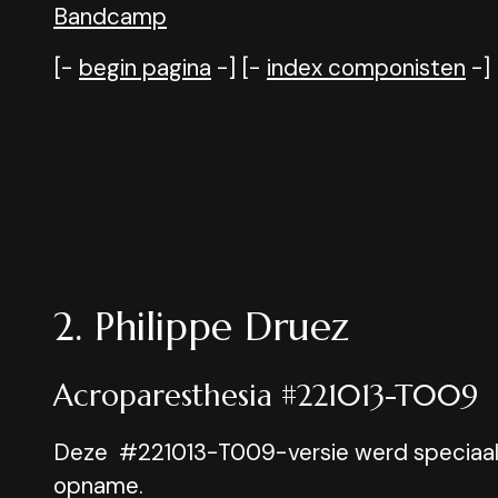
Bandcamp
[-
begin pagina
-] [-
index componisten
-]
2. Philippe Druez
Acroparesthesia #221013-T009
Deze #221013-T009-versie werd speciaal 
opname.