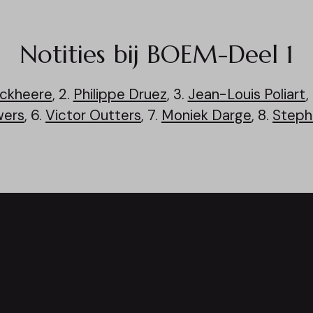
Notities bij BOEM-Deel 1
nckheere
, 2.
Philippe Druez
, 3.
Jean-Louis Poliart
,
wers
, 6.
Victor Outters
, 7.
Moniek Darge
, 8.
Steph