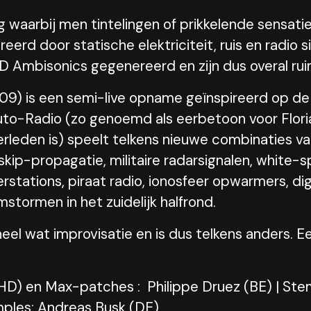
waarbij men tintelingen of prikkelende sensaties
ereerd door statische elektriciteit, ruis en radi
3D Ambisonics gegenereerd en zijn dus overal rui
9) is een semi-live opname geïnspireerd op de 
to-Radio (zo genoemd als eerbetoon voor Floria
leden is) speelt telkens nieuwe combinaties va
n skip-propagatie, militaire radarsignalen, white
stations, piraat radio, ionosfeer opwarmers, di
mstormen in het zuidelijk halfrond.
l wat improvisatie en is dus telkens anders. Ee
HD) en Max-patches : Philippe Druez (BE) | Stem
mples: Andreas Busk (DE)